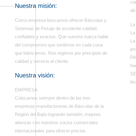
co
Nuestra misión:
al
Como empresa buscamos ofrecer Básculas y
La
Sistemas de Pesaje de excelente calidad;
La
confiables y exactos. Que nuestra marca hable
La
del compromiso que sentimos en cada cosa
pr
que fabricamos. Nos regimos por principios de
PA
calidad y servicio al cliente.
ha
SE
Nuestra visión:
té
EMPRESA
Colocarnos siempre dentro de las tres
empresas manufactureras de Básculas de la
Región del Bajío logrando también, mejores
alianzas con nuestros socios comerciales
internacionales para ofrecer precios