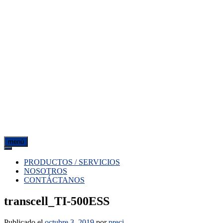
menú
PRODUCTOS / SERVICIOS
NOSOTROS
CONTÁCTANOS
transcell_TI-500ESS
Publicado el
octubre 3, 2019
por
preci